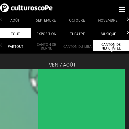
AOÛT
SEPTEMBRE
OCTOBRE
NOVEMBRE
TOUT
EXPOSITION
THÉÂTRE
MUSIQUE
CANTON DE
CANTON DE
PARTOUT
CANTON DU JURA
BERNE
NEUCHÂTEL
VEN 7 AOÛT