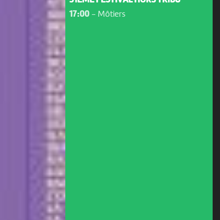
31ÈME FESTIVAL HORS TRIBU
17:00
-
Môtiers