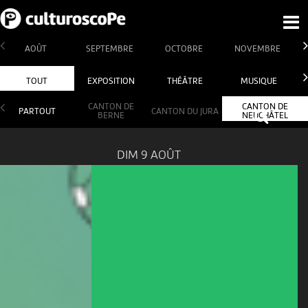
AOÛT
SEPTEMBRE
OCTOBRE
NOVEMBRE
TOUT
EXPOSITION
THÉÂTRE
MUSIQUE
CANTON DE
CANTON DE
PARTOUT
CANTON DU JURA
BERNE
NEUCHÂTEL
DIM 9 AOÛT