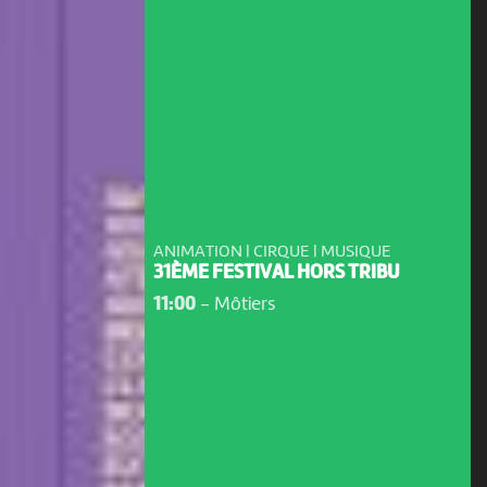
ANIMATION | CIRQUE | MUSIQUE
31ÈME FESTIVAL HORS TRIBU
11:00
-
Môtiers