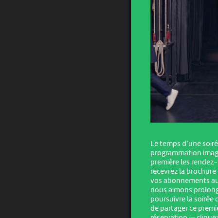
Le temps d’une soiré
programmation imagi
première les rendez-
recevrez la brochure e
vos abonnements au gu
nous aimons prolong
poursuivre la soirée
de partager ce premie