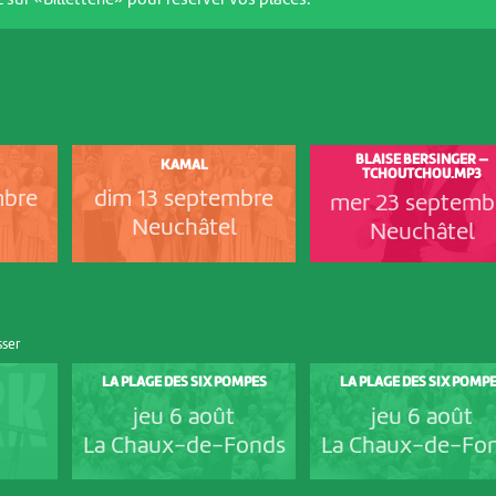
 sur «Billetterie» pour réserver vos places.
BLAISE BERSINGER —
KAMAL
TCHOUTCHOU.MP3
mbre
dim 13 septembre
mer 23 septemb
Neuchâtel
Neuchâtel
sser
LA PLAGE DES SIX POMPES
LA PLAGE DES SIX POMP
jeu 6 août
jeu 6 août
La Chaux-de-Fonds
La Chaux-de-Fo