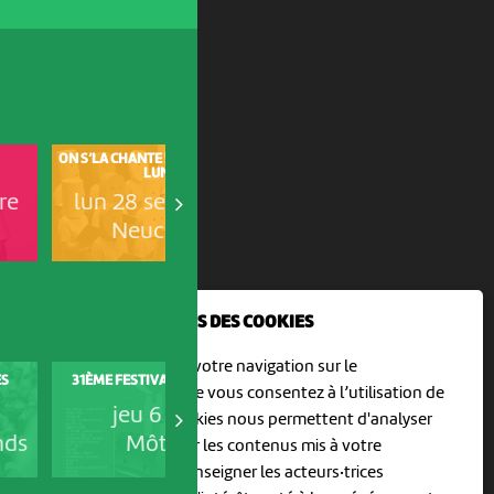
ON S’LA CHANTE ! LA CHORALE DU
ON S’LA CHANTE ! LA CHORALE 
LUNDI
LUNDI
re
lun 28 septembre
lun 19 octobre
Neuchâtel
Neuchâtel
NOUS UTILISONS DES COOKIES
En poursuivant votre navigation sur le
COOP OPEN AIR CINEMA
ES
31ÈME FESTIVAL HORS TRIBU
DELEMONT
culturoscoPe site vous consentez à l’utilisation de
jeu 6 août
jeu 6 août
cookies. Les cookies nous permettent d'analyser
nds
Môtiers
Delémont
le trafic, d’affiner les contenus mis à votre
disposition et renseigner les acteurs·trices