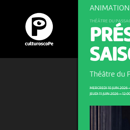
ANIMATION
THÉÂTRE DU PASSA
PRÉ
SAI
Théâtre du 
MERCREDI 10 JUIN 2026 –
JEUDI 11 JUIN 2026 – 12:0