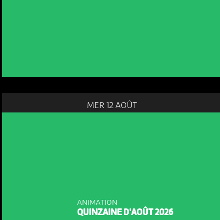
MER 12 AOÛT
NOUS UTILISONS DES COOKIES
En poursuivant votre navigation sur le culturoscoPe site vous
consentez à l’utilisation de cookies. Les cookies nous
ANIMATION
permettent d'analyser le trafic, d’affiner les contenus mis à
QUINZAINE D'AOÛT 2026
votre disposition et renseigner les acteurs·trices culturel·le·s sur