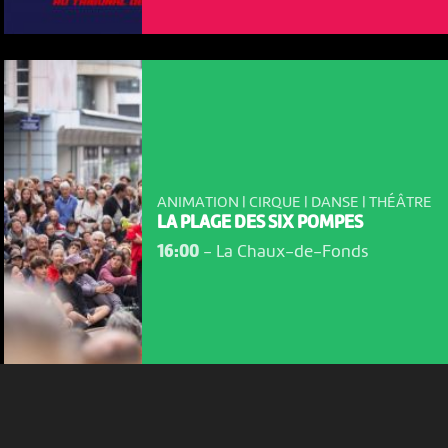
NOUS UTILISONS DES COOKIES
En poursuivant votre navigation sur le culturoscoPe site vous
ANIMATION | CIRQUE | DANSE | THÉÂTRE
consentez à l’utilisation de cookies. Les cookies nous
LA PLAGE DES SIX POMPES
permettent d'analyser le trafic, d’affiner les contenus mis à
16:00
-
La Chaux-de-Fonds
votre disposition et renseigner les acteurs·trices culturel·le·s sur
l'intérêt porté à leurs événements.
Plus d'infos