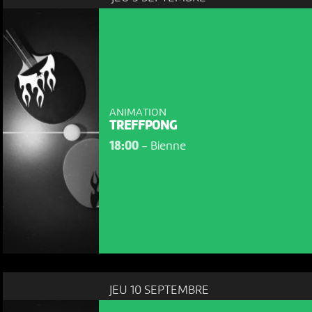
ANIMATION
TREFFPONG
18:00
-
Bienne
NOUS UTILISONS DES COOKIES
En poursuivant votre navigation sur le culturoscoPe site vous
consentez à l’utilisation de cookies. Les cookies nous
permettent d'analyser le trafic, d’affiner les contenus mis à
votre disposition et renseigner les acteurs·trices culturel·le·s sur
l'intérêt porté à leurs événements.
JEU 10 SEPTEMBRE
Plus d'infos