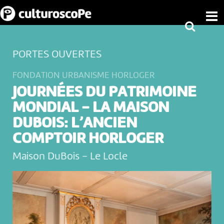
PORTES OUVERTES
FONDATION URBANISME HORLOGER
JOURNÉES DU PATRIMOINE
MONDIAL - LA MAISON
DUBOIS: L’ANCIEN
COMPTOIR HORLOGER
Maison DuBois
-
Le Locle