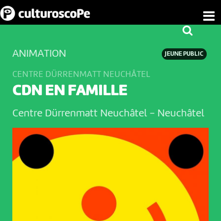
ANIMATION
JEUNE PUBLIC
CENTRE DÜRRENMATT NEUCHÂTEL
CDN EN FAMILLE
Centre Dürrenmatt Neuchâtel
-
Neuchâtel