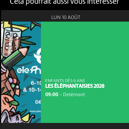
Cela pourrait aussi vous intéresser
LUN 10 AOÛT
NOUS UTILISONS DES COOKIES
En poursuivant votre navigation sur le culturoscoPe site vous
ENFANTS DÈS 6 ANS
consentez à l’utilisation de cookies. Les cookies nous
LES ÉLÉPHANTAISIES 2026
permettent d'analyser le trafic, d’affiner les contenus mis à
votre disposition et renseigner les acteurs·trices culturel·le·s sur
09:00
-
Delémont
l'intérêt porté à leurs événements.
Plus d'infos