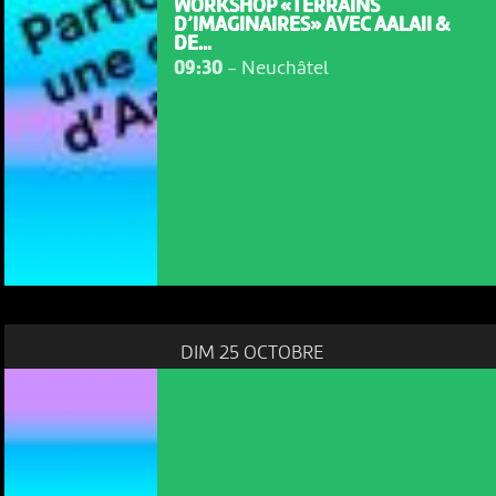
WORKSHOP «TERRAINS
D’IMAGINAIRES» AVEC AALAII &
DE...
09:30
-
Neuchâtel
DIM 25 OCTOBRE