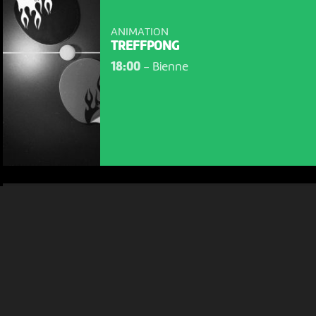
ANIMATION
NOUS UTILISONS DES COOKIES
TREFFPONG
18:00
-
Bienne
En poursuivant votre navigation sur le culturoscoPe site vous
consentez à l’utilisation de cookies. Les cookies nous
permettent d'analyser le trafic, d’affiner les contenus mis à
votre disposition et renseigner les acteurs·trices culturel·le·s sur
l'intérêt porté à leurs événements.
Plus d'infos
JEU 17 SEPTEMBRE
ANIMATION