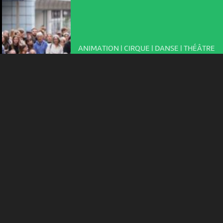
votre disposition et renseigner les acteurs·trices culturel·le·s sur
l'intérêt porté à leurs événements.
Plus d'infos
ANIMATION | CIRQUE | DANSE | THÉÂTRE
LA PLAGE DES SIX POMPES
16:00
-
La Chaux-de-Fonds
SAM 8 AOÛT