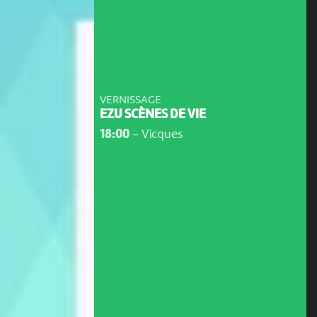
VERNISSAGE
EZU SCÈNES DE VIE
18:00
-
Vicques