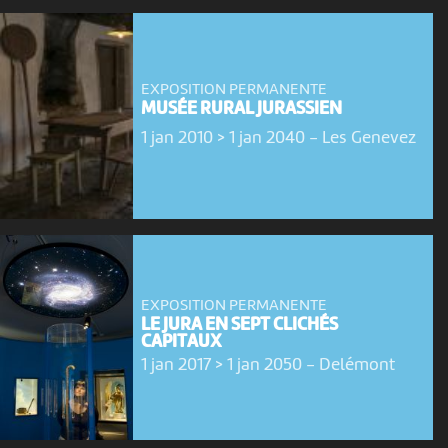
EXPOSITION PERMANENTE
MUSÉE RURAL JURASSIEN
1 jan 2010 > 1 jan 2040
-
Les Genevez
EXPOSITION PERMANENTE
LE JURA EN SEPT CLICHÉS
CAPITAUX
1 jan 2017 > 1 jan 2050
-
Delémont