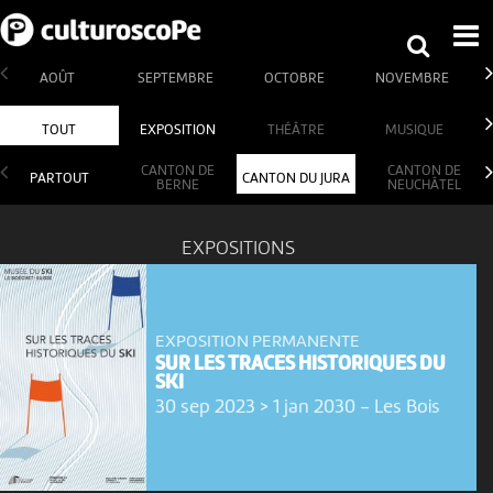
AOÛT
SEPTEMBRE
OCTOBRE
NOVEMBRE
TOUT
EXPOSITION
THÉÂTRE
MUSIQUE
CANTON DE
CANTON DE
PARTOUT
CANTON DU JURA
BERNE
NEUCHÂTEL
EXPOSITIONS
EXPOSITION PERMANENTE
SUR LES TRACES HISTORIQUES DU
SKI
30 sep 2023 > 1 jan 2030
-
Les Bois