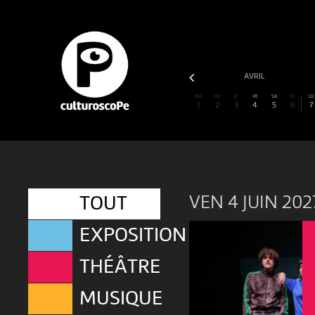
JANVIER
FÉVRIER
MARS
AVRIL
MA
ME
JE
VE
SA
DI
LU
1
2
3
4
5
6
7
VEN 4 JUIN 202
TOUT
EXPOSITION
THÉÂTRE
MUSIQUE