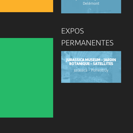
Delémont
EXPOS
PERMANENTES
JURASSICA MUSEUM - JARDIN
BOTANIQUE - SATELLITES
Jurassica
-
Porrentruy