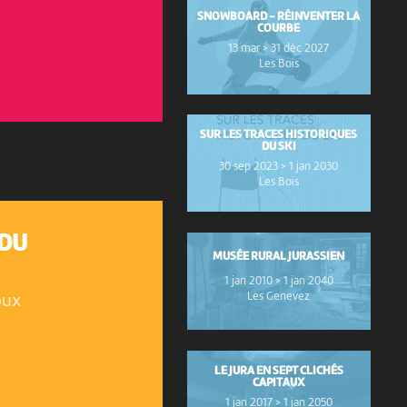
SNOWBOARD - RÉINVENTER LA
COURBE
13 mar > 31 déc 2027
Les Bois
SUR LES TRACES HISTORIQUES
DU SKI
30 sep 2023 > 1 jan 2030
Les Bois
 DU
MUSÉE RURAL JURASSIEN
1 jan 2010 > 1 jan 2040
Les Genevez
oux
LE JURA EN SEPT CLICHÉS
CAPITAUX
1 jan 2017 > 1 jan 2050