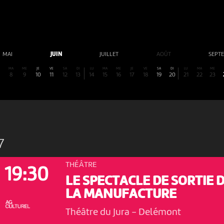
MAI
JUIN
JUILLET
AOÛT
SEPT
MA
ME
JE
VE
SA
DI
LU
MA
ME
JE
VE
SA
DI
LU
MA
ME
8
9
10
11
12
13
14
15
16
17
18
19
20
21
22
23
7
THÉÂTRE
19:30
LE SPECTACLE DE SORTIE 
LA MANUFACTURE
Théâtre du Jura
-
Delémont