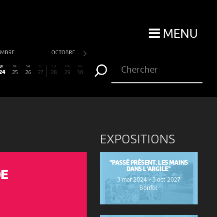
MENU
EMBRE
OCTOBRE
NOVEMBRE
DÉCEMBRE
JE
VE
SA
DI
LU
MA
ME
24
25
26
27
28
29
30
EXPOSITIONS
"PASSÉ PRÉSENT. LES MAINS
DANS L’ARGILE"
DE
3 mar 2024 > 3 oct 2027
Bonfol