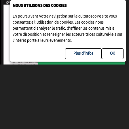
NOUS UTILISONS DES COOKIES
En poursuivant votre navigation sur le culturoscoPe site vous
FESTIVAL DE CINÉMA EN PLEIN AIR
consentez à l’utilisation de cookies. Les cookies nous
COOP OPEN AIR CINEMA
permettent d'analyser le trafic, d’affiner les contenus mis à
DELEMONT
votre disposition et renseigner les acteurs·trices culturel·le·s sur
21:15
-
Delémont
l'intérêt porté à leurs événements.
Plus d'infos