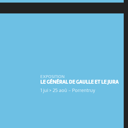
EXPOSITION
LE GÉNÉRAL DE GAULLE ET LE JURA
1 jui > 25 aoû
-
Porrentruy