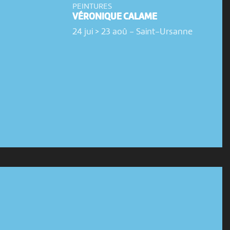
PEINTURES
VÉRONIQUE CALAME
24 jui > 23 aoû
-
Saint-Ursanne