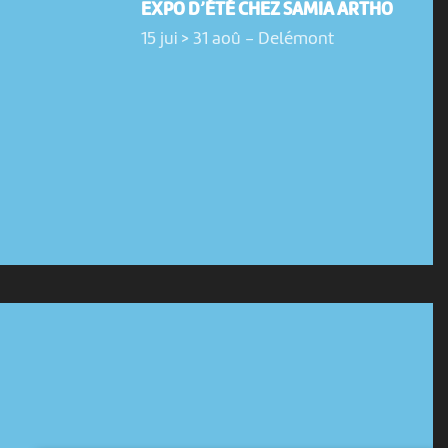
EXPO D’ÉTÉ CHEZ SAMIA ARTHO
15 jui > 31 aoû
-
Delémont