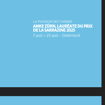
LA PASSION DES TANINS
ANKE ZÜRN, LAURÉATE DU PRIX
DE LA SARRAZINE 2025
7 aoû > 23 aoû
-
Delémont