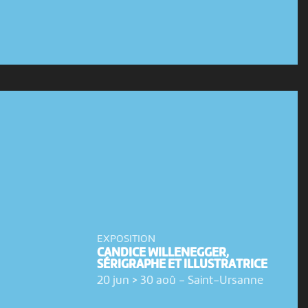
EXPOSITION
CANDICE WILLENEGGER,
SÉRIGRAPHE ET ILLUSTRATRICE
20 jun > 30 aoû
-
Saint-Ursanne