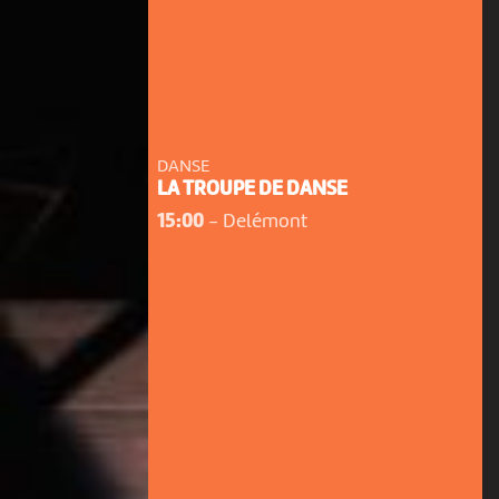
DANSE
LA TROUPE DE DANSE
15:00
-
Delémont