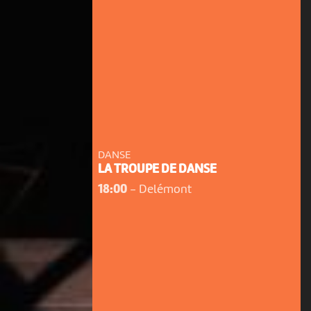
DANSE
LA TROUPE DE DANSE
18:00
-
Delémont