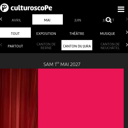
AVRIL
MAI
JUIN
JUILLET
TOUT
EXPOSITION
THÉÂTRE
MUSIQUE
CANTON DE
CANTON DE
PARTOUT
CANTON DU JURA
BERNE
NEUCHÂTEL
ER
SAM 1
MAI 2027