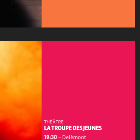
THÉÂTRE
LA TROUPE DES JEUNES
19:30
-
Delémont