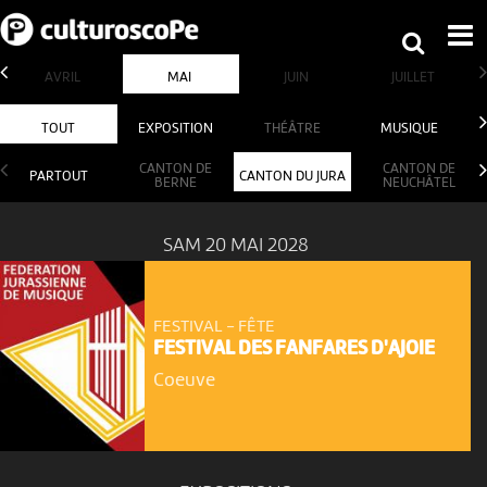
AVRIL
MAI
JUIN
JUILLET
TOUT
EXPOSITION
THÉÂTRE
MUSIQUE
CANTON DE
CANTON DE
PARTOUT
CANTON DU JURA
BERNE
NEUCHÂTEL
SAM 20 MAI 2028
FESTIVAL - FÊTE
FESTIVAL DES FANFARES D'AJOIE
Coeuve