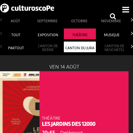
AOÛT
SEPTEMBRE
OCTOBRE
NOVEMBRE
TOUT
EXPOSITION
THÉÂTRE
MUSIQUE
CANTON DE
CANTON DE
PARTOUT
CANTON DU JURA
BERNE
NEUCHÂTEL
VEN 14 AOÛT
THÉÂTRE
LES JARDINS DES 12000
20:45
-
Delémont