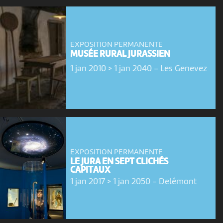
EXPOSITION PERMANENTE
MUSÉE RURAL JURASSIEN
1 jan 2010 > 1 jan 2040
-
Les Genevez
EXPOSITION PERMANENTE
LE JURA EN SEPT CLICHÉS
CAPITAUX
1 jan 2017 > 1 jan 2050
-
Delémont