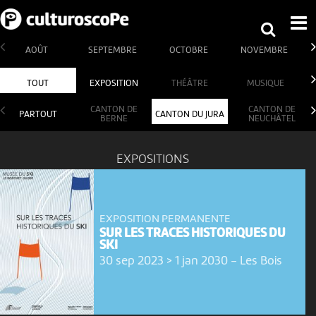
AOÛT
SEPTEMBRE
OCTOBRE
NOVEMBRE
TOUT
EXPOSITION
THÉÂTRE
MUSIQUE
CANTON DE
CANTON DE
PARTOUT
CANTON DU JURA
BERNE
NEUCHÂTEL
EXPOSITIONS
EXPOSITION PERMANENTE
SUR LES TRACES HISTORIQUES DU
SKI
30 sep 2023 > 1 jan 2030
-
Les Bois