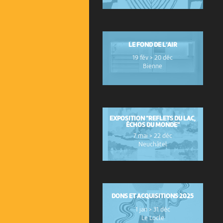
LE FOND DE L’AIR
19 fév > 20 déc
Bienne
EXPOSITION "REFLETS DU LAC,
ÉCHOS DU MONDE"
7 mai > 22 déc
Neuchâtel
DONS ET ACQUISITIONS 2025
1 jan > 31 déc
Le Locle