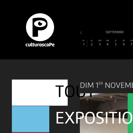
AOÛT
SEPTEMBRE
DI
LU
MA
ME
JE
VE
SA
1
2
3
4
5
6
7
DIM 1
NOVEM
ER
TOUT
EXPOSITI