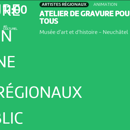
ARTISTES RÉGIONAUX
ANIMATION
URE
11:00
ATELIER DE GRAVURE POU
TOUS
ON
Musée d'art et d'histoire
-
Neuchâtel
NE
 RÉGIONAUX
LIC