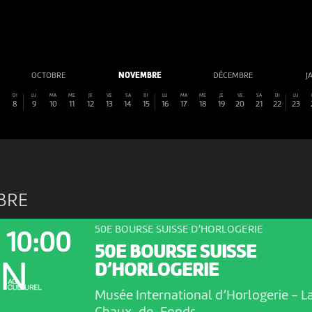
OCTOBRE
NOVEMBRE
DÉCEMBRE
J
DI
LU
MA
ME
JE
VE
SA
DI
LU
MA
ME
JE
VE
SA
DI
LU
8
9
10
11
12
13
14
15
16
17
18
19
20
21
22
23
BRE
50E BOURSE SUISSE D’HORLOGERIE
10:00
50E BOURSE SUISSE
ON
D’HORLOGERIE
Musée International d’Horlogerie
-
L