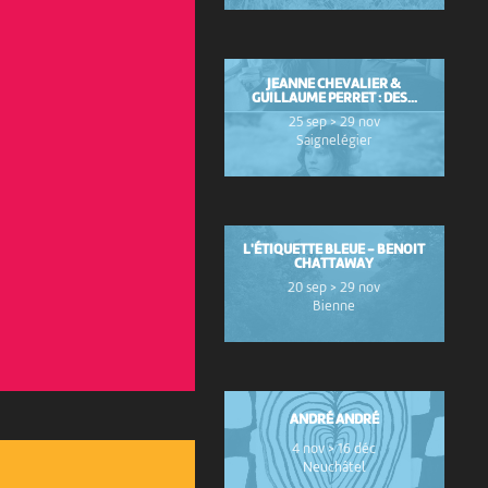
JEANNE CHEVALIER &
GUILLAUME PERRET : DES...
25 sep > 29 nov
Saignelégier
L'ÉTIQUETTE BLEUE - BENOIT
CHATTAWAY
20 sep > 29 nov
Bienne
ANDRÉ ANDRÉ
4 nov > 16 déc
Neuchâtel