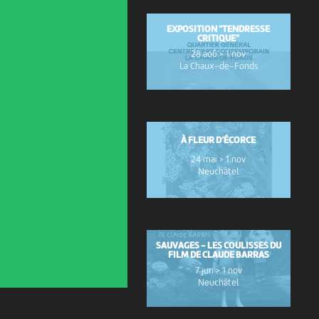
EXPOSITION "TENDRESSE
CRITIQUE"
28 aoû > 1 nov
La Chaux-de-Fonds
À FLEUR D’ÉCORCE
24 mai > 1 nov
Neuchâtel
SAUVAGES - LES COULISSES DU
FILM DE CLAUDE BARRAS
7 jun > 1 nov
Neuchâtel