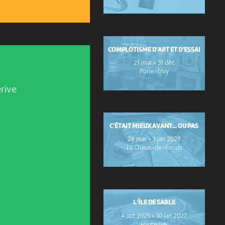
COMPLOTISME D’ART ET D’ESSAI
21 mar > 31 déc
Porrentruy
rive
C'ÉTAIT MIEUX AVANT... OU PAS
28 mar > 3 jan 2027
La Chaux-de-Fonds
L'ÎLE DE SABLE
4 oct 2025 > 10 jan 2027
Hauterive