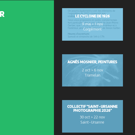
R
LE CYCLONE DE 1926
9 mai > 1 nov
Corgémont
AGNÈS MOSNIER, PEINTURES
2 oct > 6 nov
Tramelan
COLLECTIF "SAINT-URSANNE
PHOTOGRAPHIE 2026"
30 oct > 22 nov
Saint-Ursanne