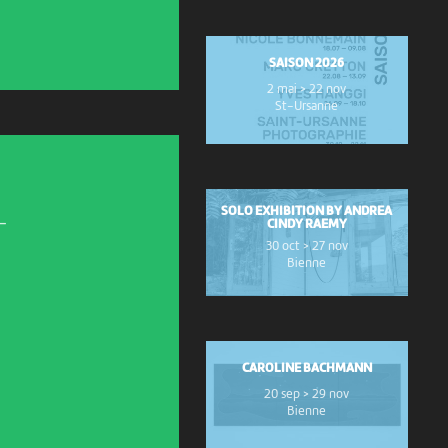
SAISON 2026
2 mai > 22 nov
St-Ursanne
SOLO EXHIBITION BY ANDREA
-
CINDY RAEMY
30 oct > 27 nov
Bienne
CAROLINE BACHMANN
20 sep > 29 nov
Bienne