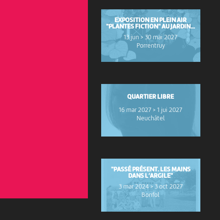
EXPOSITION EN PLEIN AIR
"PLANTES FICTION" AU JARDIN...
13 jun > 30 mai 2027
Porrentruy
QUARTIER LIBRE
16 mar 2027 > 1 jui 2027
Neuchâtel
"PASSÉ PRÉSENT. LES MAINS
DANS L’ARGILE"
3 mar 2024 > 3 oct 2027
Bonfol