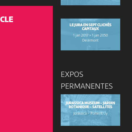
NCLE
LE JURA EN SEPT CLICHÉS
CAPITAUX
1 jan 2017 > 1 jan 2050
Delémont
EXPOS
PERMANENTES
JURASSICA MUSEUM - JARDIN
BOTANIQUE - SATELLITES
Jurassica
-
Porrentruy