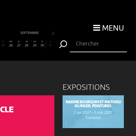
MENU
SEPTEMBRE
OCTOBRE
NOVEMBRE
MA
ME
JE
VE
SA
DI
LU
25
26
27
28
29
30
31
EXPOSITIONS
NADINE BOURQUIN ET MATHIEU
KLINGER, PEINTURES
NCLE
2 avr 2027 > 5 mai 2027
Tramelan