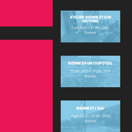
ATELIER: BIENNE ET SON
HISTOIRE
1 jan 2021 > 31 déc 2031
Bienne
BIENNE EN UN COUP D'ŒIL
15 déc 2021 > 31 déc 2031
Bienne
BIENNE ET L'EAU
9 jan 2022 > 31 déc 2031
Bienne