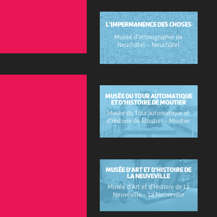
L’IMPERMANENCE DES CHOSES
Musée d’ethnographie de
Neuchâtel
-
Neuchâtel
MUSÉE DU TOUR AUTOMATIQUE
ET D’HISTOIRE DE MOUTIER
Musée du Tour automatique et
d’Histoire de Moutier
-
Moutier
MUSÉE D’ART ET D’HISTOIRE DE
LA NEUVEVILLE
Musée d’Art et d’Histoire de La
Neuveville
-
La Neuveville