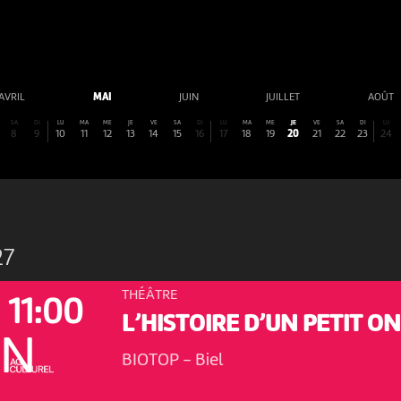
AVRIL
MAI
JUIN
JUILLET
AOÛT
SA
DI
LU
MA
ME
JE
VE
SA
DI
LU
MA
ME
JE
VE
SA
DI
LU
8
9
10
11
12
13
14
15
16
17
18
19
20
21
22
23
24
27
THÉÂTRE
11:00
L’HISTOIRE D’UN PETIT O
ON
BIOTOP
-
Biel