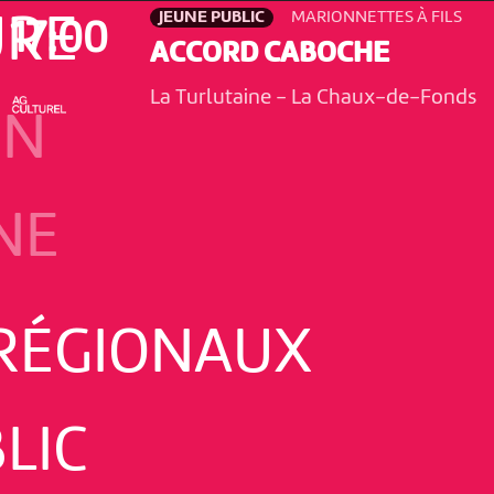
JEUNE PUBLIC
MARIONNETTES À FILS
URE
17:00
ACCORD CABOCHE
La Turlutaine
-
La Chaux-de-Fonds
ON
NE
 RÉGIONAUX
LIC