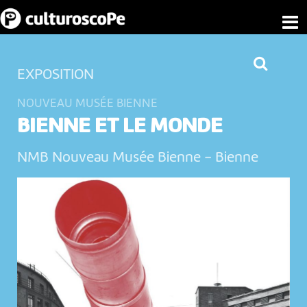
EXPOSITION
NOUVEAU MUSÉE BIENNE
BIENNE ET LE MONDE
NMB Nouveau Musée Bienne
-
Bienne