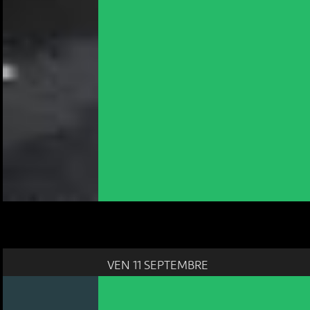
NOUS UTILISONS DES COOKIES
En poursuivant votre navigation sur le culturoscoPe site vous
consentez à l’utilisation de cookies. Les cookies nous
permettent d'analyser le trafic, d’affiner les contenus mis à
votre disposition et renseigner les acteurs·trices culturel·le·s sur
l'intérêt porté à leurs événements.
VEN 11 SEPTEMBRE
Plus d'infos