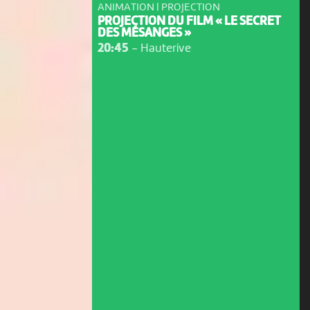
ANIMATION | PROJECTION
PROJECTION DU FILM « LE SECRET
DES MÉSANGES »
20:45
-
Hauterive