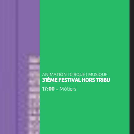
ANIMATION | CIRQUE | MUSIQUE
31ÈME FESTIVAL HORS TRIBU
17:00
-
Môtiers