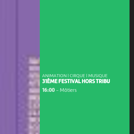
ANIMATION | CIRQUE | MUSIQUE
31ÈME FESTIVAL HORS TRIBU
16:00
-
Môtiers