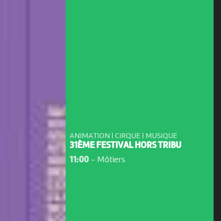
ANIMATION | CIRQUE | MUSIQUE
31ÈME FESTIVAL HORS TRIBU
11:00
-
Môtiers