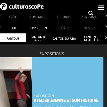
AOÛT
SEPTEMBRE
OCTOBRE
NOVEMBRE
TOUT
EXPOSITION
THÉÂTRE
MUSIQUE
CANTON DE
CANTON DE
PARTOUT
CANTON DU JURA
BERNE
NEUCHÂTEL
EXPOSITIONS
EXPOSITION
ATELIER: BIENNE ET SON HISTOIRE