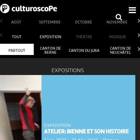
AOÛT
SEPTEMBRE
OCTOBRE
NOVEMBRE
TOUT
EXPOSITION
THÉÂTRE
MUSIQUE
CANTON DE
CANTON DE
PARTOUT
CANTON DU JURA
BERNE
NEUCHÂTEL
EXPOSITIONS
EXPOSITION
ATELIER: BIENNE ET SON HISTOIRE