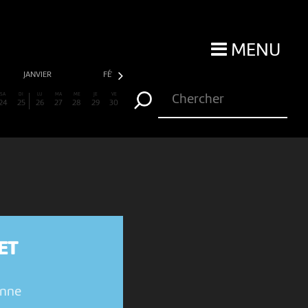
MENU
JANVIER
FÉVRIER
MARS
AVRIL
SA
DI
LU
MA
ME
JE
VE
24
25
26
27
28
29
30
ET
enne