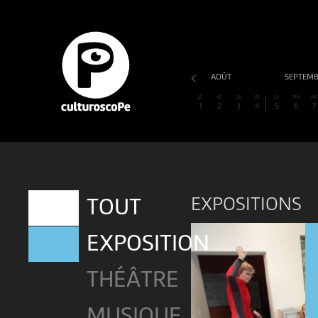
AOÛT
SEPTEM
JE
VE
SA
DI
LU
MA
M
1
2
3
4
5
6
7
EXPOSITIONS
TOUT
EXPOSITION
THÉÂTRE
MUSIQUE