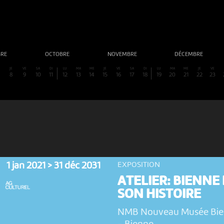
BRE
OCTOBRE
NOVEMBRE
DÉCEMBRE
E
JE
VE
SA
DI
LU
MA
ME
JE
VE
SA
DI
LU
MA
ME
JE
VE
8
9
10
11
12
13
14
15
16
17
18
19
20
21
22
23
1 jan 2021 > 31 déc 2031
EXPOSITION
ATELIER: BIENNE 
SON HISTOIRE
NMB Nouveau Musée Bi