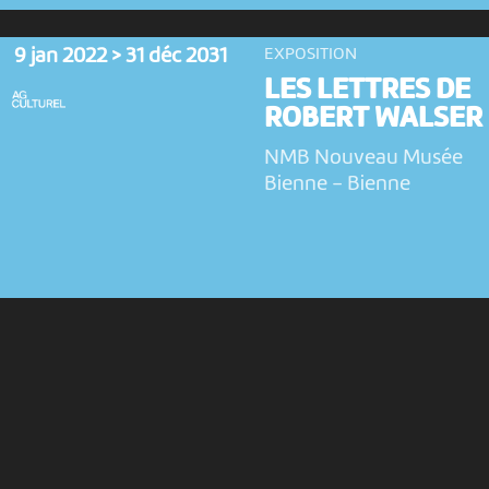
9 jan 2022 > 31 déc 2031
EXPOSITION
LES LETTRES DE
ROBERT WALSER
NMB Nouveau Musée
Bienne
-
Bienne
4 fév 2018 > 31 déc 2031
EXPOSITION
ROBLAB