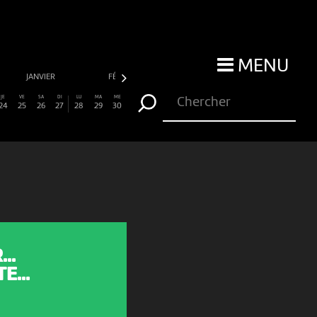
MENU
JANVIER
FÉVRIER
MARS
AVRIL
JE
VE
SA
DI
LU
MA
ME
24
25
26
27
28
29
30
..
E...