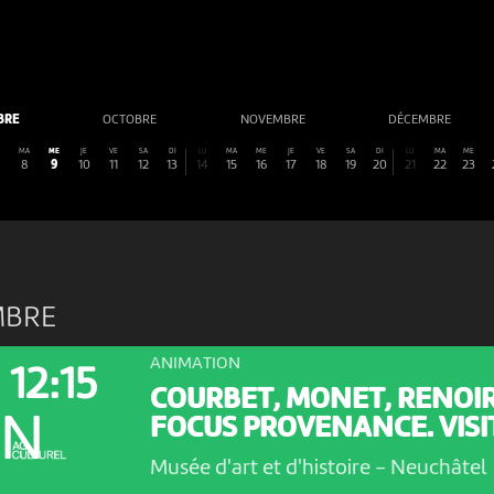
BRE
OCTOBRE
NOVEMBRE
DÉCEMBRE
MA
ME
JE
VE
SA
DI
LU
MA
ME
JE
VE
SA
DI
LU
MA
ME
8
9
10
11
12
13
14
15
16
17
18
19
20
21
22
23
MBRE
ANIMATION
12:15
COURBET, MONET, RENOIR.
ON
FOCUS PROVENANCE. VISIT
Musée d'art et d'histoire
-
Neuchâtel