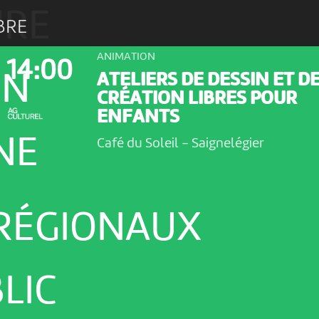
URE
BRE
ANIMATION
14:00
ON
ATELIERS DE DESSIN ET D
CRÉATION LIBRES POUR
ENFANTS
NE
Café du Soleil
-
Saignelégier
 RÉGIONAUX
LIC