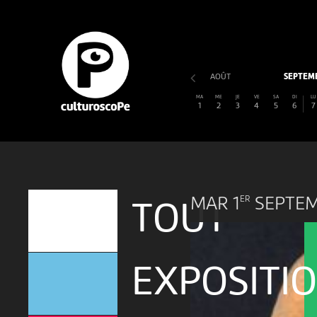
AOÛT
SEPTEM
MA
ME
JE
VE
SA
DI
LU
1
2
3
4
5
6
7
MAR 1
SEPTE
ER
TOUT
EXPOSITI