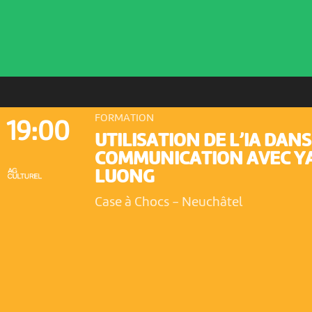
FORMATION
19:00
UTILISATION DE L’IA DANS
COMMUNICATION AVEC Y
LUONG
Case à Chocs
-
Neuchâtel