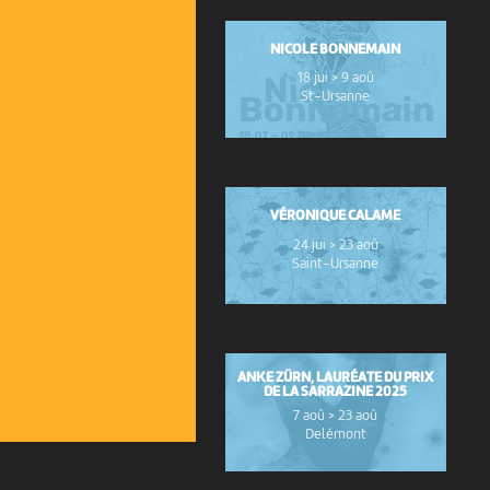
NICOLE BONNEMAIN
18 jui > 9 aoû
St-Ursanne
VÉRONIQUE CALAME
24 jui > 23 aoû
Saint-Ursanne
ANKE ZÜRN, LAURÉATE DU PRIX
DE LA SARRAZINE 2025
7 aoû > 23 aoû
Delémont