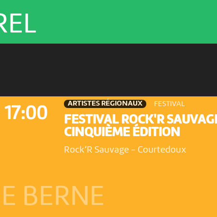
REL
ARTISTES RÉGIONAUX
FESTIVAL
17:00
FESTIVAL ROCK'R SAUVAG
CINQUIÈME ÉDITION
Rock’R Sauvage
-
Courtedoux
E BERNE