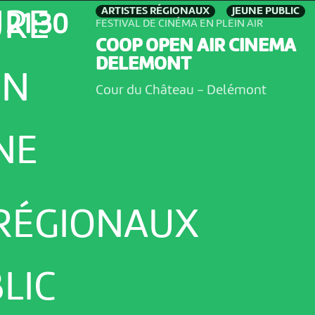
ARTISTES RÉGIONAUX
JEUNE PUBLIC
URE
21:30
FESTIVAL DE CINÉMA EN PLEIN AIR
COOP OPEN AIR CINEMA
DELEMONT
ON
Cour du Château
-
Delémont
NE
 RÉGIONAUX
LIC