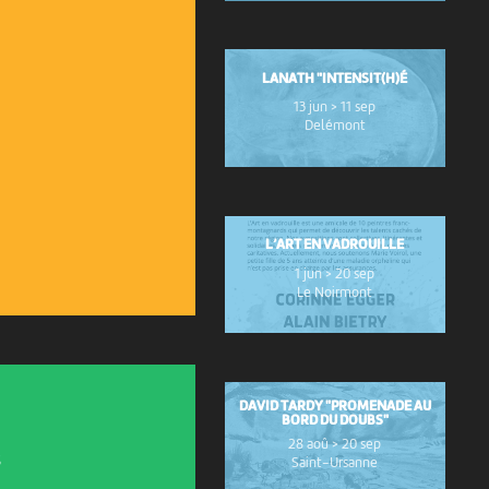
LANATH "INTENSIT(H)É
13 jun > 11 sep
Delémont
L’ART EN VADROUILLE
1 jun > 20 sep
Le Noirmont
DAVID TARDY "PROMENADE AU
BORD DU DOUBS"
28 aoû > 20 sep
s
Saint-Ursanne