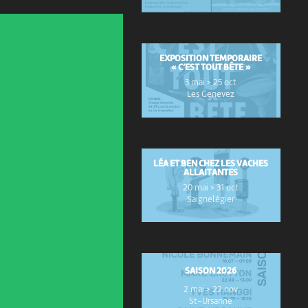
EXPOSITION TEMPORAIRE
« C’EST TOUT BÊTE »
3 mai > 25 oct
Les Genevez
LÉA ET BEN CHEZ LES VACHES
ALLAITANTES
20 mai > 31 oct
Saignelégier
SAISON 2026
2 mai > 22 nov
St-Ursanne