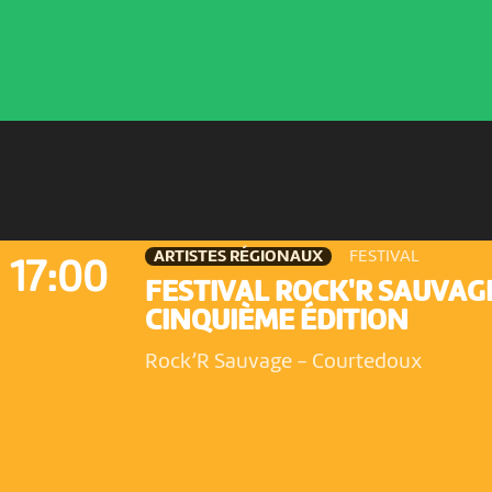
ARTISTES RÉGIONAUX
FESTIVAL
17:00
FESTIVAL ROCK'R SAUVAG
CINQUIÈME ÉDITION
Rock’R Sauvage
-
Courtedoux