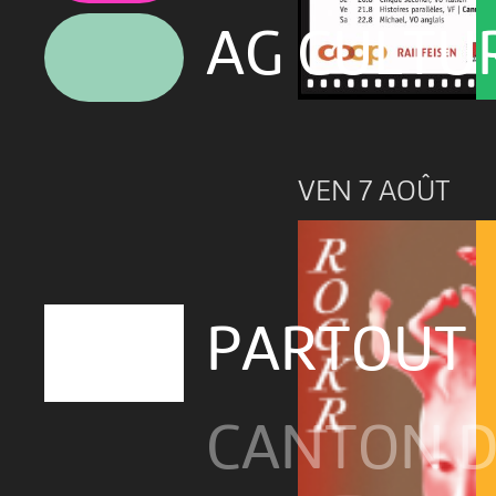
AG CULTU
VEN 7 AOÛT
PARTOUT
CANTON D