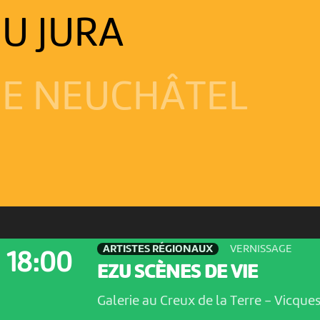
U JURA
E NEUCHÂTEL
ARTISTES RÉGIONAUX
VERNISSAGE
18:00
EZU SCÈNES DE VIE
Galerie au Creux de la Terre
-
Vicque