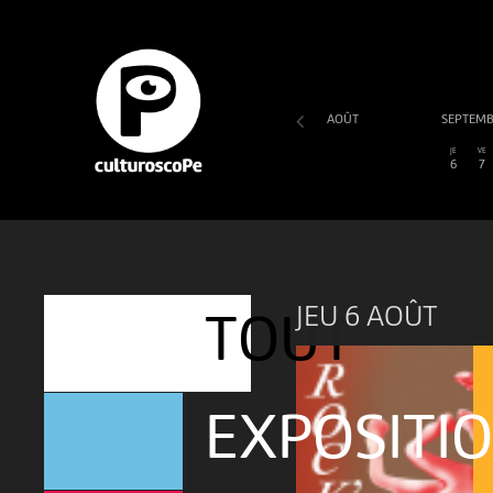
AOÛT
SEPTEM
SA
DI
LU
MA
ME
JE
VE
1
2
3
4
5
6
7
JEU 6 AOÛT
TOUT
EXPOSITI