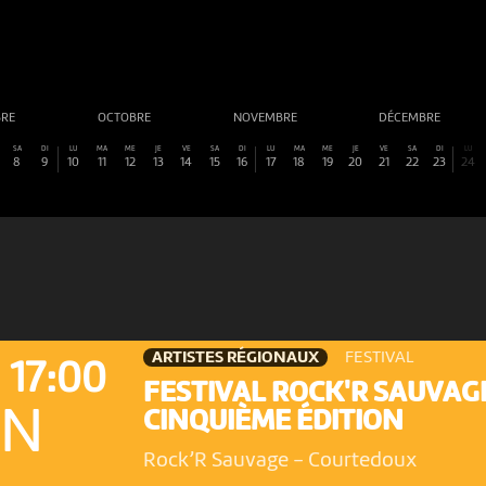
BRE
OCTOBRE
NOVEMBRE
DÉCEMBRE
SA
DI
LU
MA
ME
JE
VE
SA
DI
LU
MA
ME
JE
VE
SA
DI
LU
8
9
10
11
12
13
14
15
16
17
18
19
20
21
22
23
24
ARTISTES RÉGIONAUX
FESTIVAL
17:00
FESTIVAL ROCK'R SAUVAG
ON
CINQUIÈME ÉDITION
Rock’R Sauvage
-
Courtedoux