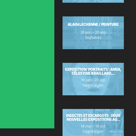
ALAIN LECHENNE / PEINTURE
30 aoû > 20 sep
Soyhières
EXPOSITION 'PORTRAITS': ANDA,
CÉLESTINE BRAILLARD,...
19 jun > 20 sep
Saignelégier
INSECTES ET ESCARGOTS : DEUX
NOUVELLES EXPOSITIONS AU...
14 mar > 18 oct
Saignelégier