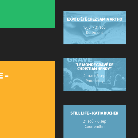
EXPO D’ÉTÉ CHEZ SAMIA ARTHO
15 jui > 31 aoû
Delémont
"LE MONDE GRAVÉ DE
CHRISTIAN HENRY"
E -
2 mar > 3 sep
Porrentruy
STILL LIFE - KATIA BUCHER
21 aoû > 6 sep
Courrendlin