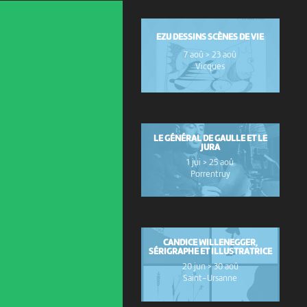
EZU DESSINS SCÈNES DE VIE
7 aoû > 23 aoû
Vicques
LE GÉNÉRAL DE GAULLE ET LE
JURA
1 jui > 25 aoû
Porrentruy
CANDICE WILLENEGGER,
SÉRIGRAPHE ET ILLUSTRATRICE
20 jun > 30 aoû
Saint-Ursanne