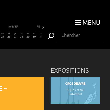
MENU
JANVIER
FÉVRIER
MARS
AVRIL
MA
ME
JE
VE
SA
DI
LU
25
26
27
28
29
30
31
EXPOSITIONS
GROS OEUVRE
E -
19 jun > 9 aoû
Delémont