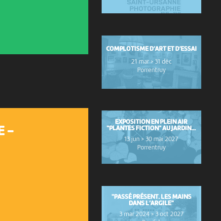
COMPLOTISME D’ART ET D’ESSAI
21 mar > 31 déc
Porrentruy
EXPOSITION EN PLEIN AIR
"PLANTES FICTION" AU JARDIN...
E -
13 jun > 30 mai 2027
Porrentruy
"PASSÉ PRÉSENT. LES MAINS
DANS L’ARGILE"
3 mar 2024 > 3 oct 2027