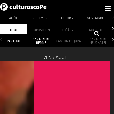
AOÛT
SEPTEMBRE
OCTOBRE
NOVEMBRE
TOUT
EXPOSITION
THÉÂTRE
MUSIQUE
CANTON DE
CANTON DE
PARTOUT
CANTON DU JURA
BERNE
NEUCHÂTEL
VEN 7 AOÛT