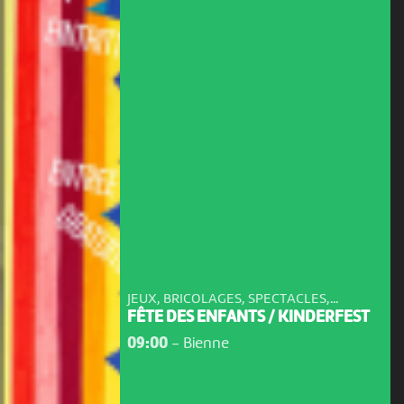
JEUX, BRICOLAGES, SPECTACLES,...
FÊTE DES ENFANTS / KINDERFEST
09:00
-
Bienne