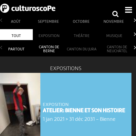
AOÛT
SEPTEMBRE
OCTOBRE
NOVEMBRE
TOUT
EXPOSITION
THÉÂTRE
MUSIQUE
CANTON DE
CANTON DE
PARTOUT
CANTON DU JURA
BERNE
NEUCHÂTEL
EXPOSITIONS
EXPOSITION
ATELIER: BIENNE ET SON HISTOIRE
1 jan 2021 > 31 déc 2031
-
Bienne