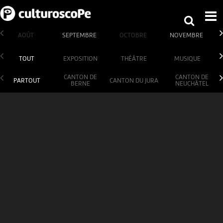
AOÛT
SEPTEMBRE
OCTOBRE
NOVEMBRE
TOUT
EXPOSITION
THÉÂTRE
MUSIQUE
CANTON DE
CANTON DE
PARTOUT
CANTON DU JURA
BERNE
NEUCHÂTEL