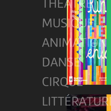
THÉÂTRE
MUSIQUE
ANIMATION
DANSE
CIRQUE
LITTÉRATUR