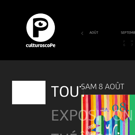
AOÛT
SEPTEM
SA
DI
LU
MA
ME
JE
VE
1
2
3
4
5
6
7
SAM 8 AOÛT
TOUT
EXPOSITION