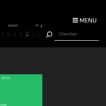
MENU
JANVIER
FÉVRIER
MARS
AVRIL
MA
ME
JE
VE
SA
DI
LU
25
26
27
28
29
30
31
JEUX,
nne