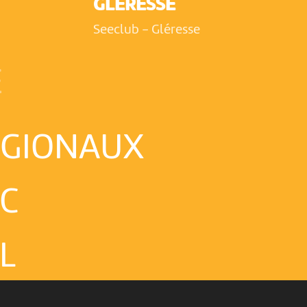
GLÉRESSE
Seeclub
-
Gléresse
E
ÉGIONAUX
IC
L