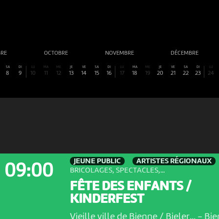
BRE
OCTOBRE
NOVEMBRE
DÉCEMBRE
SA
DI
LU
MA
ME
JE
VE
SA
DI
LU
MA
ME
JE
VE
SA
DI
LU
8
9
10
11
12
13
14
15
16
17
18
19
20
21
22
23
24
JEUNE PUBLIC
ARTISTES RÉGIONAUX
09:00
BRICOLAGES, SPECTACLES,...
FÊTE DES ENFANTS /
KINDERFEST
Vieille ville de Bienne / Bieler...
-
Bie