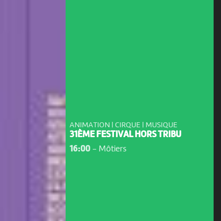
ANIMATION | CIRQUE | MUSIQUE
31ÈME FESTIVAL HORS TRIBU
16:00
-
Môtiers