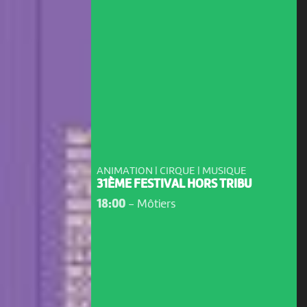
ANIMATION | CIRQUE | MUSIQUE
31ÈME FESTIVAL HORS TRIBU
18:00
-
Môtiers