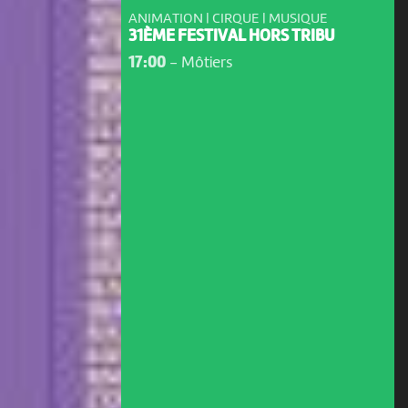
ANIMATION | CIRQUE | MUSIQUE
31ÈME FESTIVAL HORS TRIBU
17:00
-
Môtiers