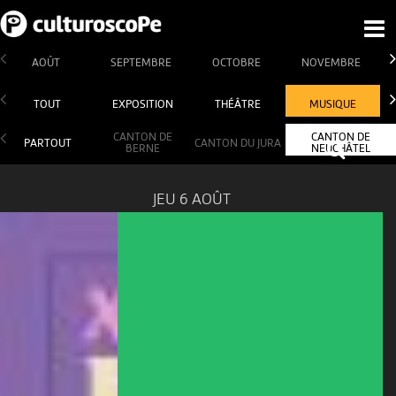
AOÛT
SEPTEMBRE
OCTOBRE
NOVEMBRE
TOUT
EXPOSITION
THÉÂTRE
MUSIQUE
CANTON DE
CANTON DE
PARTOUT
CANTON DU JURA
BERNE
NEUCHÂTEL
JEU 6 AOÛT