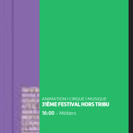
ANIMATION | CIRQUE | MUSIQUE
31ÈME FESTIVAL HORS TRIBU
16:00
-
Môtiers