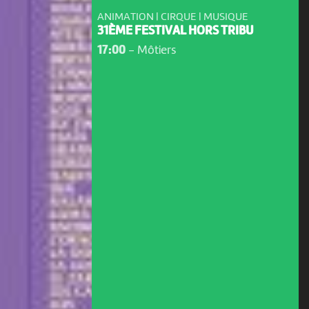
ANIMATION | CIRQUE | MUSIQUE
31ÈME FESTIVAL HORS TRIBU
17:00
-
Môtiers