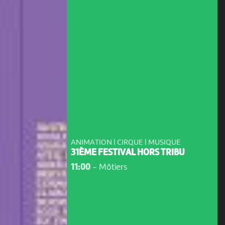
ANIMATION | CIRQUE | MUSIQUE
31ÈME FESTIVAL HORS TRIBU
11:00
-
Môtiers