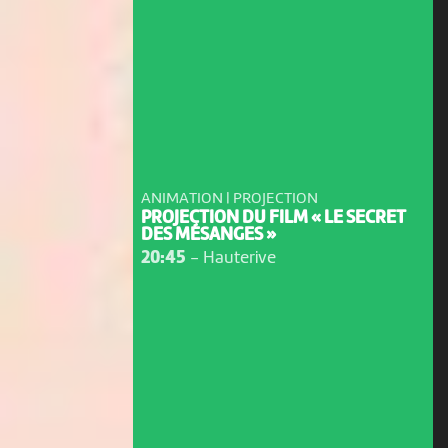
ANIMATION | PROJECTION
PROJECTION DU FILM « LE SECRET
DES MÉSANGES »
20:45
-
Hauterive