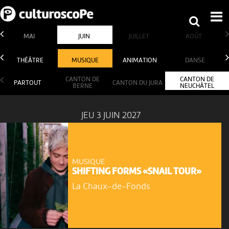
MAI
JUIN
JUILLET
AOÛT
THÉÂTRE
MUSIQUE
ANIMATION
DANSE
CANTON DE
CANTON DE
PARTOUT
CANTON DU JURA
BERNE
NEUCHÂTEL
JEU 3 JUIN 2027
MUSIQUE
SHIFTING FORMS «SNAIL TOUR»
La Chaux-de-Fonds