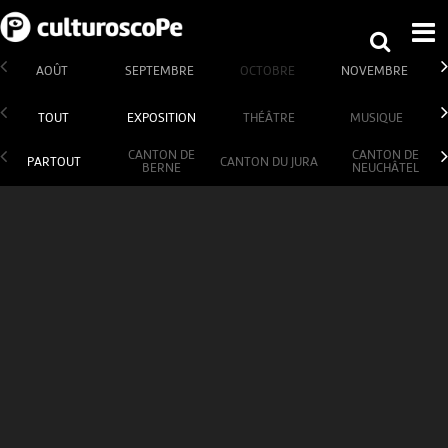
AOÛT
SEPTEMBRE
OCTOBRE
NOVEMBRE
TOUT
EXPOSITION
THÉÂTRE
MUSIQUE
CANTON DE
CANTON DE
PARTOUT
CANTON DU JURA
BERNE
NEUCHÂTEL