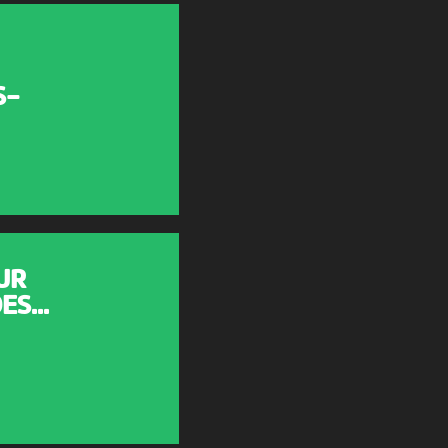
S-
UR
S...