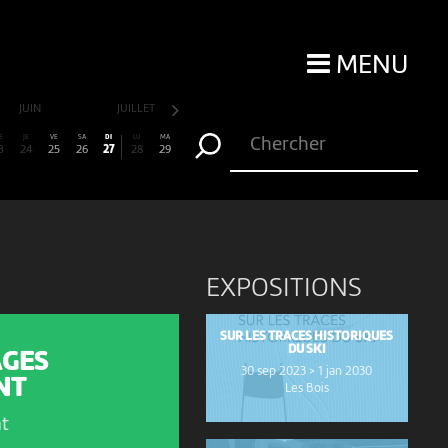
MENU
JUIN
JUILLET
AOÛT
SEPTEMBRE
E
JE
VE
SA
DI
LU
MA
3
24
25
26
27
28
29
EXPOSITIONS
SUR LES TRACES HISTORIQUES
DU SKI
AGES
30 sep 2023 > 1 jan 2030
NT
Les Bois
t