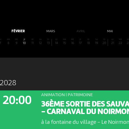
FÉVRIER
MARS
AVRIL
MAI
LU
MA
ME
JE
VE
SA
DI
LU
MA
ME
JE
VE
SA
DI
LU
MA
M
7
8
9
10
11
12
13
14
15
16
17
18
19
20
21
22
2
 2028
ANIMATION | PATRIMOINE
20:00
36ÈME SORTIE DES SAUV
- CARNAVAL DU NOIRMO
à la fontaine du village
-
Le Noirmon