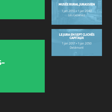
MUSÉE RURAL JURASSIEN
1 jan 2010 > 1 jan 2040
Les Genevez
LE JURA EN SEPT CLICHÉS
CAPITAUX
1 jan 2017 > 1 jan 2050
Delémont
S-