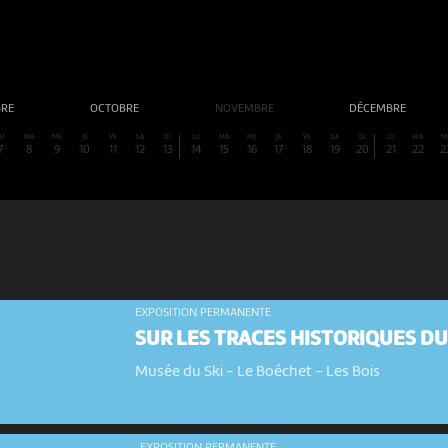
BRE
OCTOBRE
NOVEMBRE
DÉCEMBRE
LU
MA
ME
JE
VE
SA
DI
LU
MA
ME
JE
VE
SA
DI
LU
MA
M
7
8
9
10
11
12
13
14
15
16
17
18
19
20
21
22
2
EXPOSITION PERMANENTE
SUR LES TRACES HISTORIQUES DU
Musée du Ski - Le Boéchet
-
Les Bois