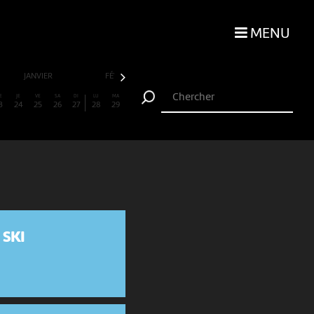
MENU
JANVIER
FÉVRIER
MARS
AVRIL
E
JE
VE
SA
DI
LU
MA
3
24
25
26
27
28
29
 SKI