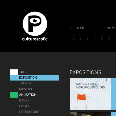
AOÛT
SEPTEM
MA
ME
JE
VE
SA
DI
1
2
3
4
5
6
EXPOSITIONS
TOUT
EXPOSITION
THÉÂTRE
MUSIQUE
ANIMATION
DANSE
CIRQUE
LITTÉRATURE