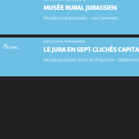
EXPOSITION PERMANENTE
MUSÉE RURAL JURASSIEN
Musée rural jurassien
-
Les Genevez
EXPOSITION PERMANENTE
LE JURA EN SEPT CLICHÉS CAPIT
Musée Jurassien d'Art et d'Histoire
-
Delémon