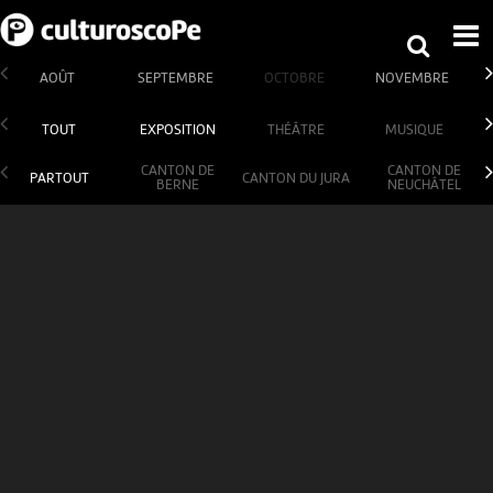
AOÛT
SEPTEMBRE
OCTOBRE
NOVEMBRE
TOUT
EXPOSITION
THÉÂTRE
MUSIQUE
CANTON DE
CANTON DE
PARTOUT
CANTON DU JURA
BERNE
NEUCHÂTEL