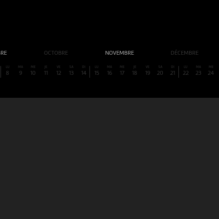
BRE
OCTOBRE
NOVEMBRE
DÉCEMBRE
LU
MA
ME
JE
VE
SA
DI
LU
MA
ME
JE
VE
SA
DI
LU
MA
ME
8
9
10
11
12
13
14
15
16
17
18
19
20
21
22
23
24