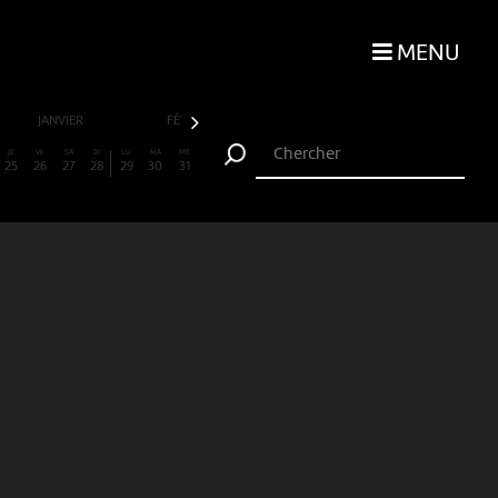
MENU
JANVIER
FÉVRIER
MARS
AVRIL
JE
VE
SA
DI
LU
MA
ME
25
26
27
28
29
30
31