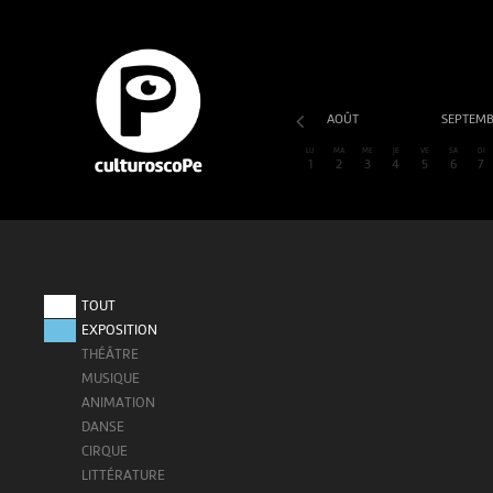
AOÛT
SEPTEM
LU
MA
ME
JE
VE
SA
DI
1
2
3
4
5
6
7
TOUT
EXPOSITION
THÉÂTRE
MUSIQUE
ANIMATION
DANSE
CIRQUE
LITTÉRATURE