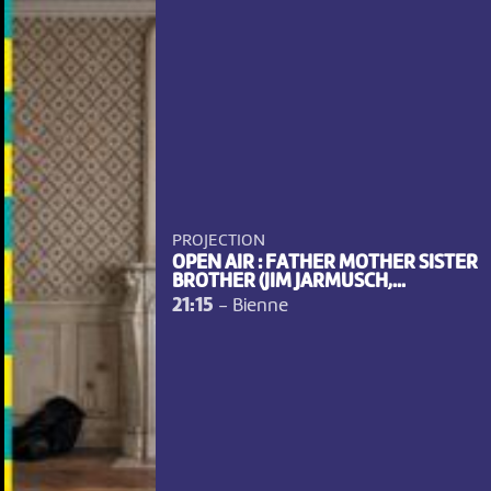
PROJECTION
OPEN AIR : FATHER MOTHER SISTER
NOUS UTILISONS DES COOKIES
BROTHER (JIM JARMUSCH,...
21:15
-
Bienne
En poursuivant votre navigation sur le culturoscoPe site vous
consentez à l’utilisation de cookies. Les cookies nous
permettent d'analyser le trafic, d’affiner les contenus mis à
votre disposition et renseigner les acteurs·trices culturel·le·s sur
l'intérêt porté à leurs événements.
Plus d'infos