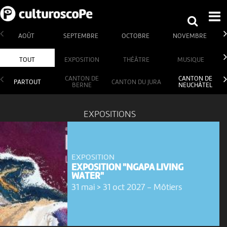
AOÛT
SEPTEMBRE
OCTOBRE
NOVEMBRE
TOUT
EXPOSITION
THÉÂTRE
MUSIQUE
CANTON DE
CANTON DE
PARTOUT
CANTON DU JURA
BERNE
NEUCHÂTEL
EXPOSITIONS
EXPOSITION
EXPOSITION "NGAPA LIVING
WATER"
31 mai > 31 oct 2027
-
Môtiers