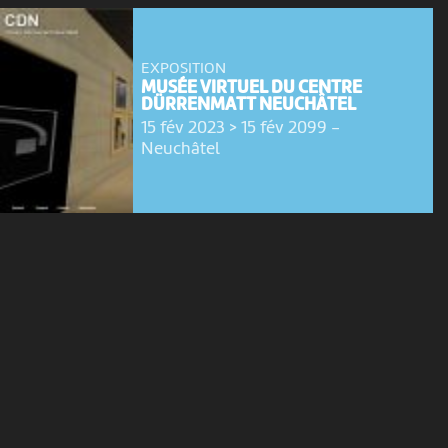
EXPOSITION
MUSÉE VIRTUEL DU CENTRE
DÜRRENMATT NEUCHÂTEL
15 fév 2023 > 15 fév 2099
-
Neuchâtel