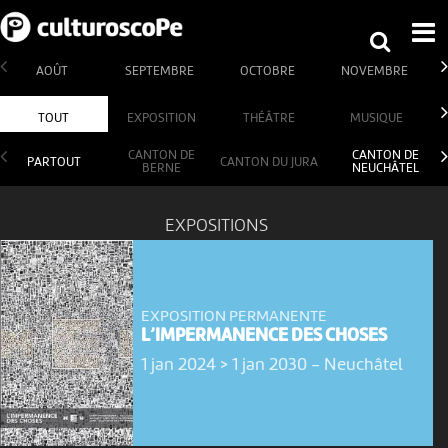
AOÛT
SEPTEMBRE
OCTOBRE
NOVEMBRE
TOUT
EXPOSITION
THÉÂTRE
MUSIQUE
CANTON DE
CANTON DE
PARTOUT
CANTON DU JURA
BERNE
NEUCHÂTEL
EXPOSITIONS
EXPOSITION PERMANENTE
L’IMPERMANENCE DES CHOSES
1 jan 2024 > 1 jan 2030
-
Neuchâtel