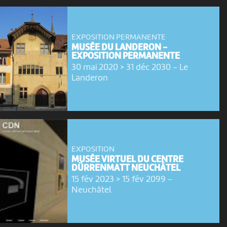
EXPOSITION PERMANENTE
MUSÉE DU LANDERON -
EXPOSITION PERMANENTE
30 mai 2020 > 31 déc 2030
-
Le
Landeron
EXPOSITION
MUSÉE VIRTUEL DU CENTRE
DÜRRENMATT NEUCHÂTEL
15 fév 2023 > 15 fév 2099
-
Neuchâtel