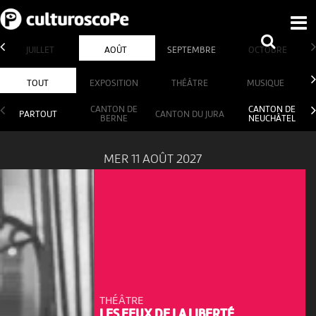
JUILLET
AOÛT
SEPTEMBRE
OCTOBRE
TOUT
EXPOSITION
THÉÂTRE
MUSIQUE
CANTON DE
CANTON DE
PARTOUT
CANTON DU JURA
BERNE
NEUCHÂTEL
MER 11 AOÛT 2027
THÉÂTRE
LES FEUX DE LA LIBERTÉ