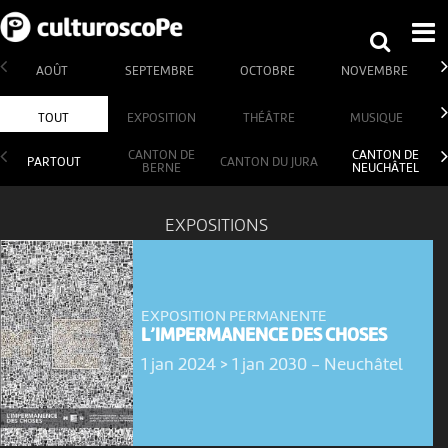
AOÛT
SEPTEMBRE
OCTOBRE
NOVEMBRE
TOUT
EXPOSITION
THÉÂTRE
MUSIQUE
CANTON DE
CANTON DE
PARTOUT
CANTON DU JURA
BERNE
NEUCHÂTEL
EXPOSITIONS
EXPOSITION PERMANENTE
L’IMPERMANENCE DES CHOSES
1 jan 2024 > 1 jan 2030
-
Neuchâtel