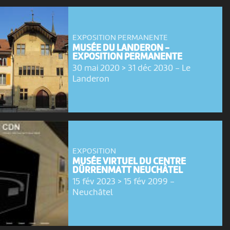
EXPOSITION PERMANENTE
MUSÉE DU LANDERON -
EXPOSITION PERMANENTE
30 mai 2020 > 31 déc 2030
-
Le
Landeron
EXPOSITION
MUSÉE VIRTUEL DU CENTRE
DÜRRENMATT NEUCHÂTEL
15 fév 2023 > 15 fév 2099
-
Neuchâtel