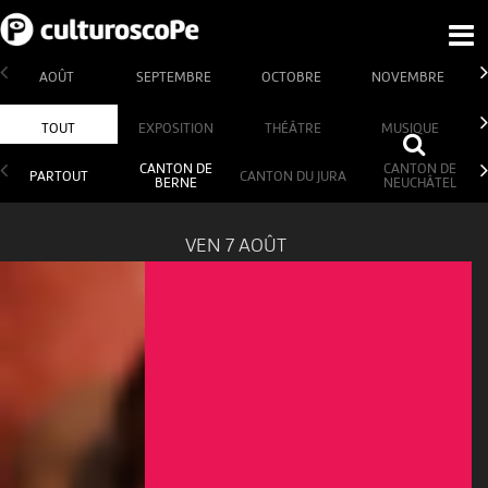
AOÛT
SEPTEMBRE
OCTOBRE
NOVEMBRE
TOUT
EXPOSITION
THÉÂTRE
MUSIQUE
CANTON DE
CANTON DE
PARTOUT
CANTON DU JURA
BERNE
NEUCHÂTEL
VEN 7 AOÛT