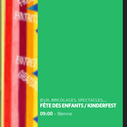
JEUX, BRICOLAGES, SPECTACLES,...
FÊTE DES ENFANTS / KINDERFEST
09:00
-
Bienne