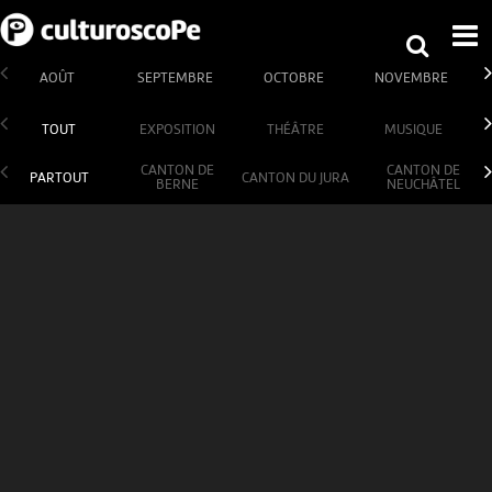
AOÛT
SEPTEMBRE
OCTOBRE
NOVEMBRE
TOUT
EXPOSITION
THÉÂTRE
MUSIQUE
CANTON DE
CANTON DE
PARTOUT
CANTON DU JURA
BERNE
NEUCHÂTEL