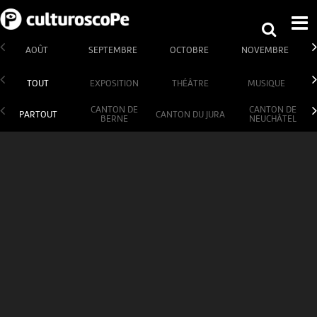
AOÛT
SEPTEMBRE
OCTOBRE
NOVEMBRE
TOUT
EXPOSITION
THÉÂTRE
MUSIQUE
CANTON DE
CANTON DE
PARTOUT
CANTON DU JURA
BERNE
NEUCHÂTEL