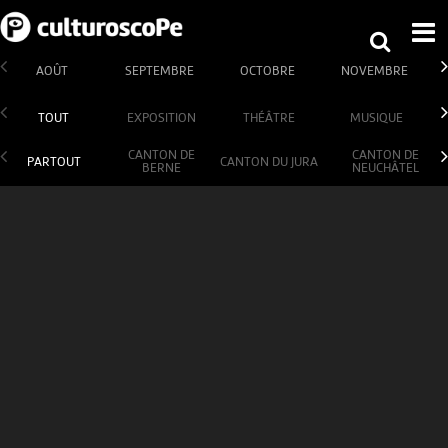
AOÛT
SEPTEMBRE
OCTOBRE
NOVEMBRE
TOUT
EXPOSITION
THÉÂTRE
MUSIQUE
CANTON DE
CANTON DE
PARTOUT
CANTON DU JURA
BERNE
NEUCHÂTEL