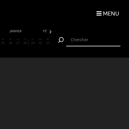
MENU
JANVIER
FÉVRIER
MARS
AVRIL
JE
VE
SA
DI
LU
MA
ME
25
26
27
28
29
30
31