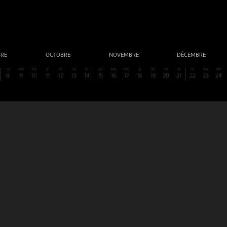
BRE
OCTOBRE
NOVEMBRE
DÉCEMBRE
LU
MA
ME
JE
VE
SA
DI
LU
MA
ME
JE
VE
SA
DI
LU
MA
ME
8
9
10
11
12
13
14
15
16
17
18
19
20
21
22
23
24