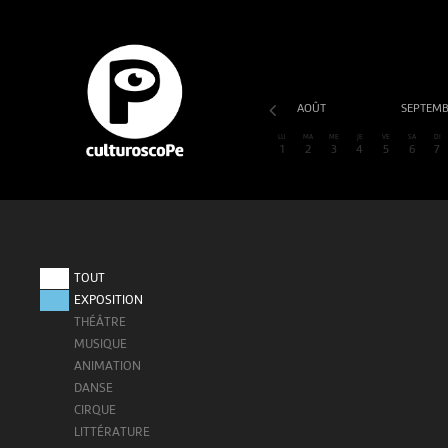
AOÛT
SEPTEM
LU
MA
ME
JE
VE
SA
DI
1
2
3
4
5
6
7
TOUT
EXPOSITION
THÉÂTRE
MUSIQUE
ANIMATION
DANSE
CIRQUE
LITTÉRATURE